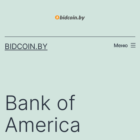
Перейти
к
содержимому
BIDCOIN.BY
Меню
Bank of
America