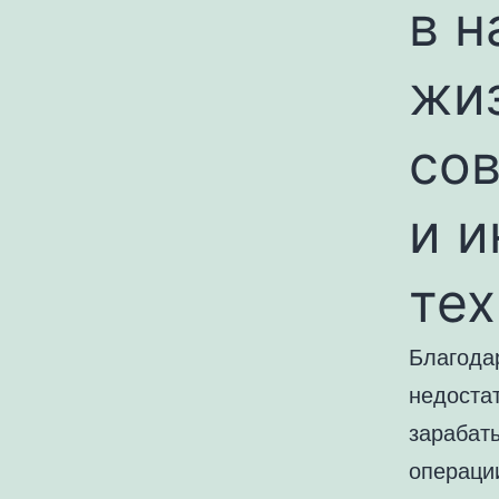
в 
жиз
со
и 
те
Благода
недостат
зарабат
операци