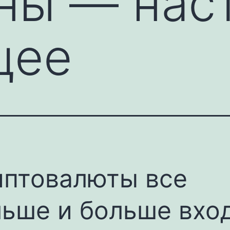
ны — нас
щее
иптовалюты все
ьше и больше вхо