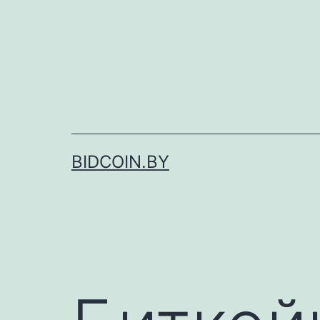
Перейти
к
содержимому
BIDCOIN.BY