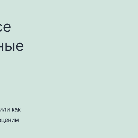
се
ные
или как
оценим