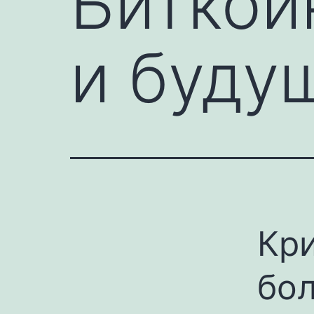
Биткой
и буду
Кр
бол