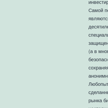
инвести
Самой п
являютс
десятил
специал
защищен
(а в мно
безопас
сохраняя
анонимн
Любопыт
сделанн
рынка б