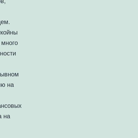
в,
ем.
ткойны
 много
ности
рывном
ию на
ансовых
а на