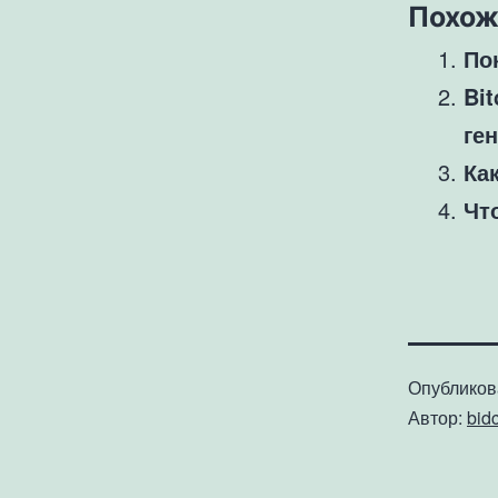
Похож
По
Bit
ге
Ка
Чт
Опублико
Автор:
bid