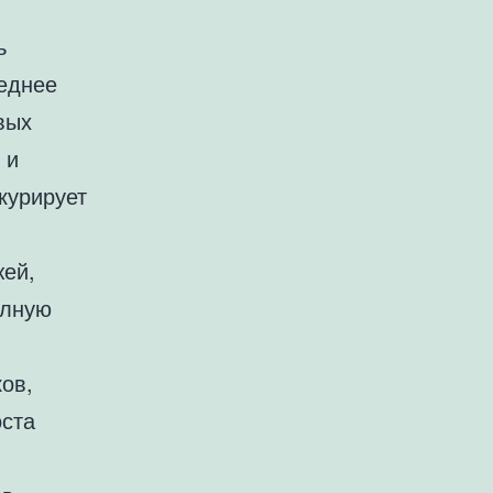
ь
леднее
вых
 и
курирует
жей,
олную
ов,
оста