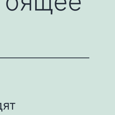
тоящее
дят