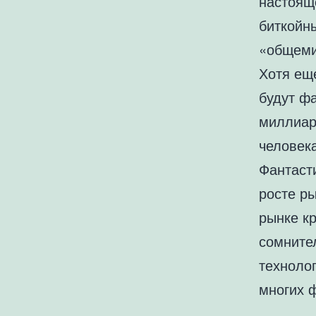
настоящ
биткойн
«общеми
Хотя ещ
будут фа
миллиар
человека
Фантаст
росте р
рынке к
сомните
технолог
многих 