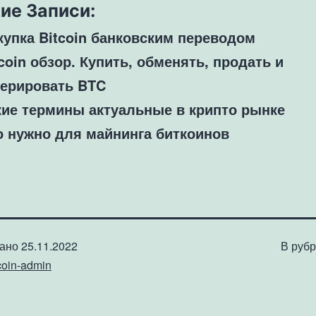
ие Записи:
купка Bitcoin банковским переводом
coin обзор. Купить, обменять, продать и
нерировать BTC
кие термины актуальные в крипто рынке
о нужно для майнинга биткоинов
вано
25.11.2022
В руб
coin-admin