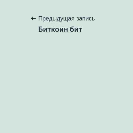
Навигация
Предыдущая запись
Биткоин бит
по
записям