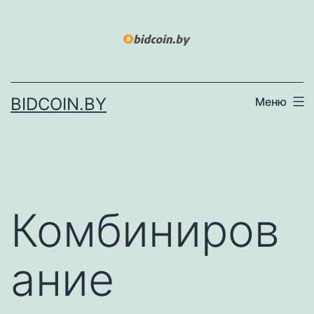
Перейти
к
содержимому
BIDCOIN.BY
Меню
Комбиниров
ание