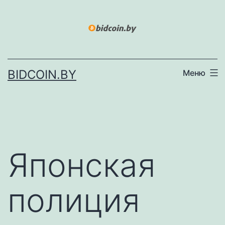
Перейти
к
содержимому
BIDCOIN.BY
Меню
Японская
полиция