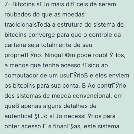
7- Bitcoins sГЈo mais difГ­ceis de serem
roubados do que as moedas
tradicionaisToda a estrutura do sistema de
bitcoins converge para que o controle da
carteira seja totalmente de seu
proprietГЎrio. NinguГ©m pode roubГЎ-los,
a menos que tenha acesso fГ­sico ao
computador de um usuГЎrioВ e eles enviem
os bitcoins para sua conta. В Ao contrГЎrio
dos sistemas de moeda convencional, em
queВ apenas alguns detalhes de
autenticaГ§ГЈo sГЈo necessГЎrios para
obter acesso Г s finanГ§as, este sistema