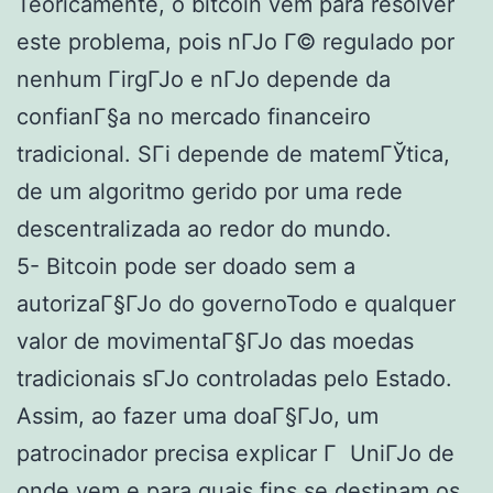
Teoricamente, o bitcoin vem para resolver
este problema, pois nГЈo Г© regulado por
nenhum ГіrgГЈo e nГЈo depende da
confianГ§a no mercado financeiro
tradicional. SГі depende de matemГЎtica,
de um algoritmo gerido por uma rede
descentralizada ao redor do mundo.
5- Bitcoin pode ser doado sem a
autorizaГ§ГЈo do governoTodo e qualquer
valor de movimentaГ§ГЈo das moedas
tradicionais sГЈo controladas pelo Estado.
Assim, ao fazer uma doaГ§ГЈo, um
patrocinador precisa explicar Г UniГЈo de
onde vem e para quais fins se destinam os