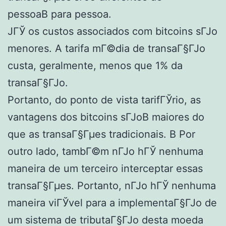
pessoaВ para pessoa.
JГЎ os custos associados com bitcoins sГЈo
menores. A tarifa mГ©dia de transaГ§ГЈo
custa, geralmente, menos que 1% da
transaГ§ГЈo.
Portanto, do ponto de vista tarifГЎrio, as
vantagens dos bitcoins sГЈoВ maiores do
que as transaГ§Гµes tradicionais. В Por
outro lado, tambГ©m nГЈo hГЎ nenhuma
maneira de um terceiro interceptar essas
transaГ§Гµes. Portanto, nГЈo hГЎ nenhuma
maneira viГЎvel para a implementaГ§ГЈo de
um sistema de tributaГ§ГЈo desta moeda