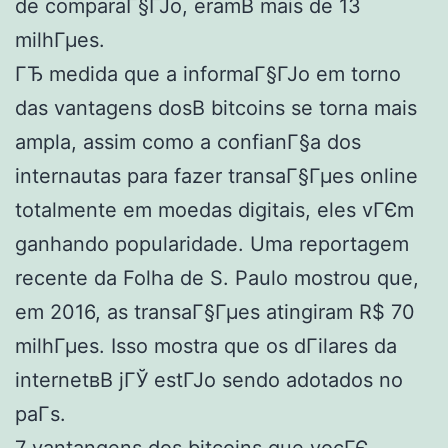
de comparaГ§ГЈo, eramВ mais de 13
milhГµes.
ГЂ medida que a informaГ§ГЈo em torno
das vantagens dosВ bitcoins se torna mais
ampla, assim como a confianГ§a dos
internautas para fazer transaГ§Гµes online
totalmente em moedas digitais, eles vГЄm
ganhando popularidade. Uma reportagem
recente da Folha de S. Paulo mostrou que,
em 2016, as transaГ§Гµes atingiram R$ 70
milhГµes. Isso mostra que os dГіlares da
internetвВ jГЎ estГЈo sendo adotados no
paГ­s.