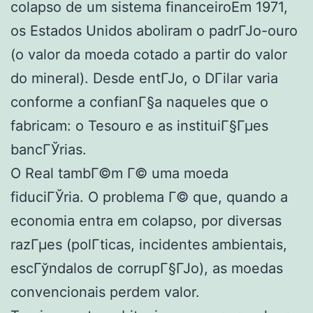
colapso de um sistema financeiroEm 1971,
os Estados Unidos aboliram o padrГЈo-ouro
(o valor da moeda cotado a partir do valor
do mineral). Desde entГЈo, o DГіlar varia
conforme a confianГ§a naqueles que o
fabricam: o Tesouro e as instituiГ§Гµes
bancГЎrias.
O Real tambГ©m Г© uma moeda
fiduciГЎria. O problema Г© que, quando a
economia entra em colapso, por diversas
razГµes (polГ­ticas, incidentes ambientais,
escГўndalos de corrupГ§ГЈo), as moedas
convencionais perdem valor.