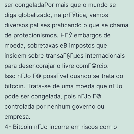
ser congeladaPor mais que o mundo se
diga globalizado, na prГЎtica, vemos
diversos paГ­ses praticando o que se chama
de protecionismoв. HГЎ embargos de
moeda, sobretaxas eВ impostos que
insidem sobre transaГ§Гµes internacionais
para desencorajar o livre comГ©rcio.
Isso nГЈo Г© possГ­vel quando se trata do
bitcoin. Trata-se de uma moeda que nГЈo
pode ser congelada, pois nГЈo Г©
controlada por nenhum governo ou
empresa.
4- Bitcoin nГЈo incorre em riscos com o