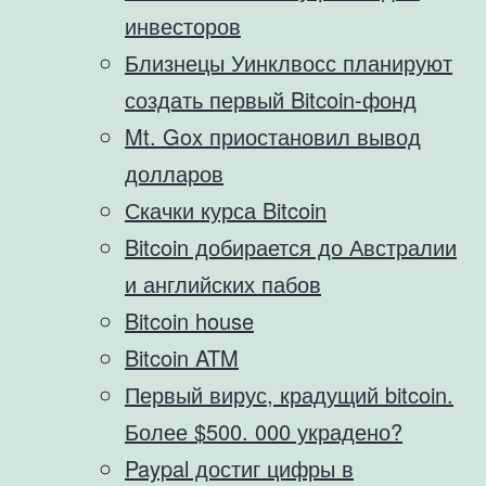
инвесторов
Близнецы Уинклвосс планируют
создать первый Bitcoin-фонд
Mt. Gox приостановил вывод
долларов
Скачки курса Bitcoin
Bitcoin добирается до Австралии
и английских пабов
Bitcoin house
Bitcoin ATM
Первый вирус, крадущий bitcoin.
Более $500. 000 украдено?
Paypal достиг цифры в